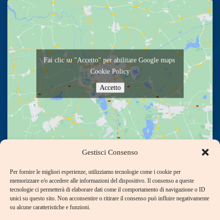
Fai clic su "Accetto" per abilitare Google maps
Cookie Policy
Accetto
Gestisci Consenso
Per fornire le migliori esperienze, utilizziamo tecnologie come i cookie per
Contact Us
memorizzare e/o accedere alle informazioni del dispositivo. Il consenso a queste
tecnologie ci permetterà di elaborare dati come il comportamento di navigazione o ID
unici su questo sito. Non acconsentire o ritirare il consenso può influire negativamente
+39 06 397 215 85
su alcune caratteristiche e funzioni.