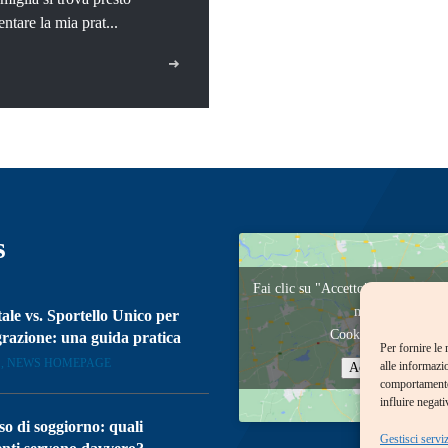
tare la mia prat...
s
Fai clic su "Accetto" per abilitar
maps
tale vs. Sportello Unico per
Cookie Policy
razione: una guida pratica
Per fornire le
, NEWS HOMEPAGE
alle informazi
Accetto
comportamento 
influire negati
o di soggiorno: quali
Gestisci serviz