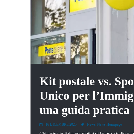
Kit postale vs. Spo
Unico per l’Immig
una guida pratica
16 DICEMBRE 2025
News, News Homepage
Chi arriva in Italia per motivi di lavoro, studio o f