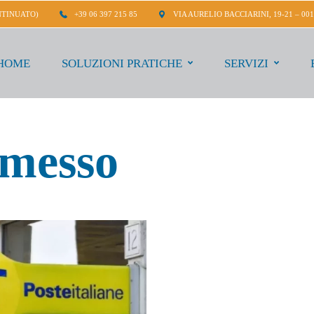
NTINUATO)
+39 06 397 215 85
VIA AURELIO BACCIARINI, 19-21 – 00
HOME
SOLUZIONI PRATICHE
SERVIZI
rmesso