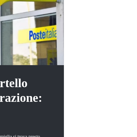
rtello
razione:
amiglia si trova presto