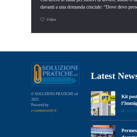
davanti a una domanda cruciale: “Dove devo presen
0
likes
Latest New
© SOLUZIONI PRATICHE srl
Kit pos
2025.
l’Immig
Powered by
e-commercecity.it
NEWS
Permess