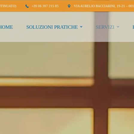
NTINUATO)
+39 06 397 215 85
VIA AURELIO BACCIARINI, 19-21 – 00
HOME
SOLUZIONI PRATICHE
SERVIZI