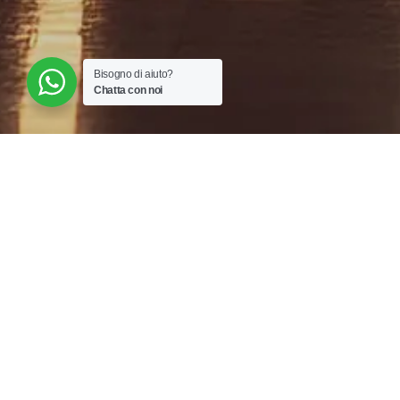
Bisogno di aiuto?
Chatta con noi
La nostra esperienza di oltre 15 anni nel settore mobi
sempre alle spalle un progetto di relocation dettaglia
accompagnarlo al meglio nel corso di questa delicata tr