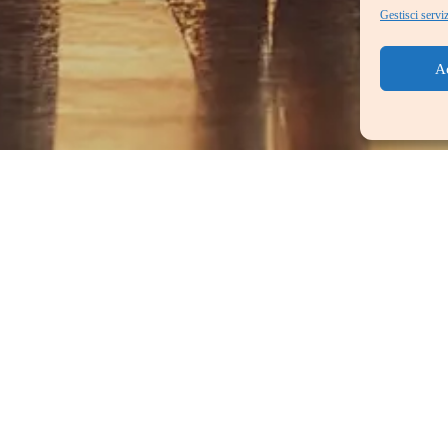
Gestisci serviz
A
Relocation
lity ci ha ha insegnato che un
trasferimento di successo
, specialment
to e rigoroso. Soluzioni Pratiche ha dunque sviluppato e consolidato nel
ansizione.