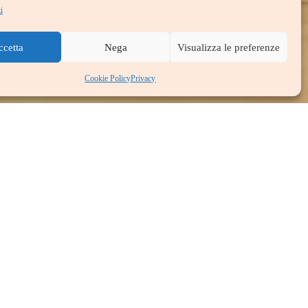
i
ccetta
Nega
Visualizza le preferenze
Cookie Policy
Privacy
e se
connesso
a un particolare
incarico lavorativo
, ha
 tempo alcuni programmi a supporto dell’
espatriato
, per