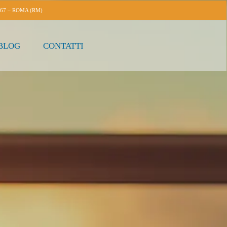
167 – ROMA (RM)
BLOG
CONTATTI