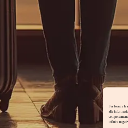
Per fornire le
alle informazi
comportamento 
influire negati