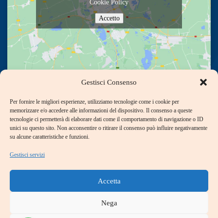
Cookie Policy
Accetto
Gestisci Consenso
Per fornire le migliori esperienze, utilizziamo tecnologie come i cookie per
Contact Us
memorizzare e/o accedere alle informazioni del dispositivo. Il consenso a queste
tecnologie ci permetterà di elaborare dati come il comportamento di navigazione o ID
unici su questo sito. Non acconsentire o ritirare il consenso può influire negativamente
+39 06 397 215 85
su alcune caratteristiche e funzioni.
Gestisci servizi
+39 06 397 288 53
Accetta
+39 06 968 461 94
Nega
Via Aurelio Bacciarini, 19-21