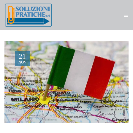
21
NOV