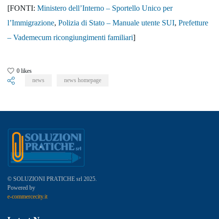
[FONTI:
Ministero dell’Interno – Sportello Unico per
l’Immigrazione
,
Polizia di Stato – Manuale utente SUI
,
Prefetture
– Vademecum ricongiungimenti familiari
]
0
likes
news
news homepage
© SOLUZIONI PRATICHE srl 2025.
Powered by
e-commercecity.it